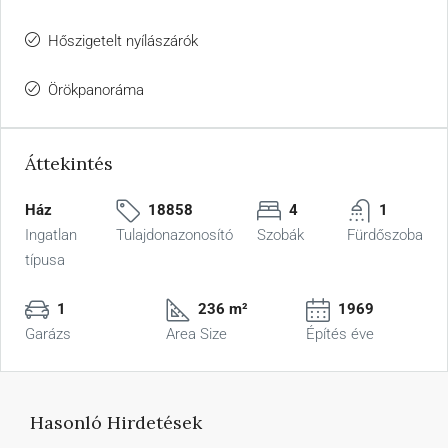
Hőszigetelt nyílászárók
Örökpanoráma
Áttekintés
Ház
18858
4
1
Ingatlan
Tulajdonazonosító
Szobák
Fürdőszoba
típusa
1
236 m²
1969
Garázs
Area Size
Építés éve
Hasonló Hirdetések