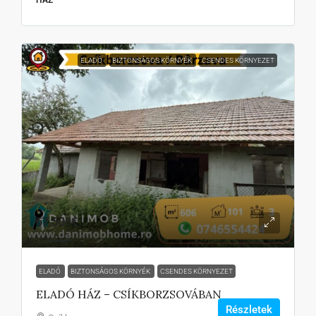
ELADÓ
BIZTONSÁGOS KÖRNYÉK
CSENDES KÖRNYEZET
67.500€
ELADÓ
BIZTONSÁGOS KÖRNYÉK
CSENDES KÖRNYEZET
ELADÓ HÁZ – CSÍKBORZSOVÁBAN
Részletek