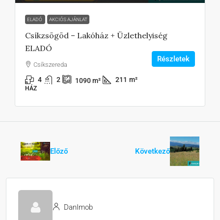
ELADÓ
AKCIÓS AJÁNLAT
Csíkzsögöd – Lakóház + Üzlethelyiség
ELADÓ
Részletek
Csíkszereda
4
2
211
m²
1090
m²
HÁZ
Előző
Következő
DanImob