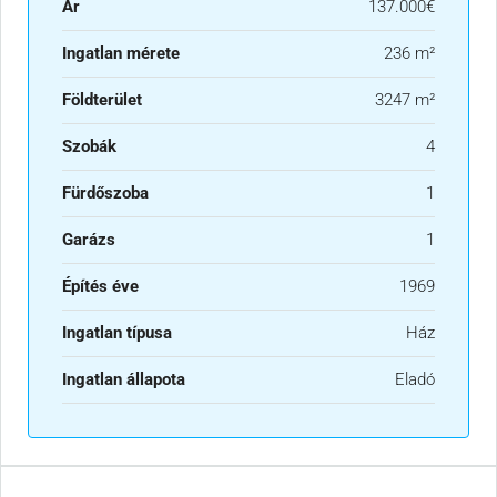
Ár
137.000€
Ingatlan mérete
236 m²
Földterület
3247 m²
Szobák
4
Fürdőszoba
1
Garázs
1
Építés éve
1969
Ingatlan típusa
Ház
Ingatlan állapota
Eladó