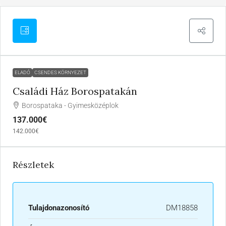
ELADÓ
CSENDES KÖRNYEZET
Családi Ház Borospatakán
Borospataka - Gyimesközéplok
137.000€
142.000€
Részletek
Tulajdonazonosító
DM18858