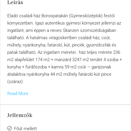
Leírás
Eladó családi ház Borospatakán (Gyimesközéplok) festői
környezetben. Igazi autentikus gyimesi környezet jellemzi az
ingatlant, ami éppen a neves Skanzen szomszédságában
található. A hatalmas virágoskertben családi ház, csűr,
műhely, nyárikonyha, fatároló, kút, pincék, gyümölcsfák és
patak található. Az ingatlam méretei : ház teljes mérete 236
m2 alapfelület 174 m2 + manzárd 3247 m2 terület 4 szoba +
konyha + fürdőszoba + kamra 59 m2 csűr – garázsnak
átalakítva nyárikonyha 44 m2 műhely fatároló kút pince
(száraz)
Read More
Jellemzők
Főút mellett