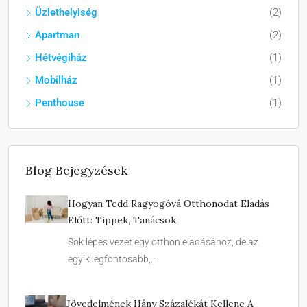
Üzlethelyiség
(2)
Apartman
(2)
Hétvégiház
(1)
Mobilház
(1)
Penthouse
(1)
Blog Bejegyzések
Hogyan Tedd Ragyogóvá Otthonodat Eladás
Előtt: Tippek, Tanácsok
Sok lépés vezet egy otthon eladásához, de az
egyik legfontosabb,...
Jövedelmének Hány Százalékát Kellene A