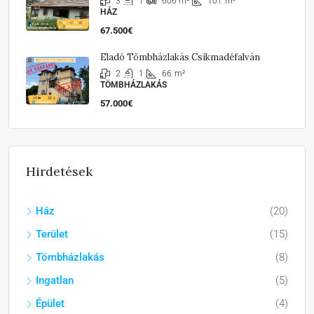
3
1
101
m²
606
m²
HÁZ
67.500€
Eladó Tömbházlakás Csíkmadéfalván
2
1
66
m²
TÖMBHÁZLAKÁS
57.000€
Hirdetések
Ház
(20)
Terület
(15)
Tömbházlakás
(8)
Ingatlan
(5)
Épület
(4)