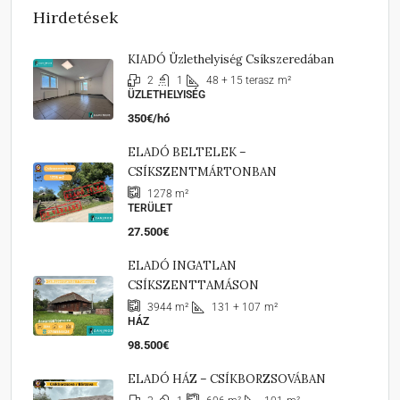
Hirdetések
KIADÓ Üzlethelyiség Csíkszeredában
2
1
48 + 15 terasz
m²
ÜZLETHELYISÉG
350€/hó
ELADÓ BELTELEK –
CSÍKSZENTMÁRTONBAN
1278
m²
TERÜLET
27.500€
ELADÓ INGATLAN
CSÍKSZENTTAMÁSON
131 + 107
m²
3944
m²
HÁZ
98.500€
ELADÓ HÁZ – CSÍKBORZSOVÁBAN