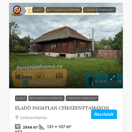
ELADÓ
BIZTONSÁGOS KÖRNYÉK
CSENDES KÖRNYEZET
98.500€
ELADÓ
BIZTONSÁGOS KÖRNYÉK
CSENDES KÖRNYEZET
ELADÓ INGATLAN CSÍKSZENTTAMÁSON
Részletek
Csíkszenttamás
131 + 107
m²
3944
m²
HÁZ