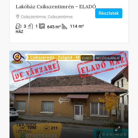
Lakóház Csíkszentimrén – ELADÓ
Részletek
Csikszentimre, Csíkszentimre
3
1
114
m²
645
m²
HÁZ
ELADÓ
AKCIÓS AJÁNLAT
169.500€
189.000€