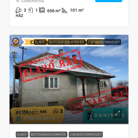
Csíkborzsova
3
1
101
m²
606
m²
HÁZ
ELADÓ
BIZTONSÁGOS KÖRNYÉK
CSENDES KÖRNYEZET
85.000€
ELADÓ
BIZTONSÁGOS KÖRNYÉK
CSENDES KÖRNYEZET