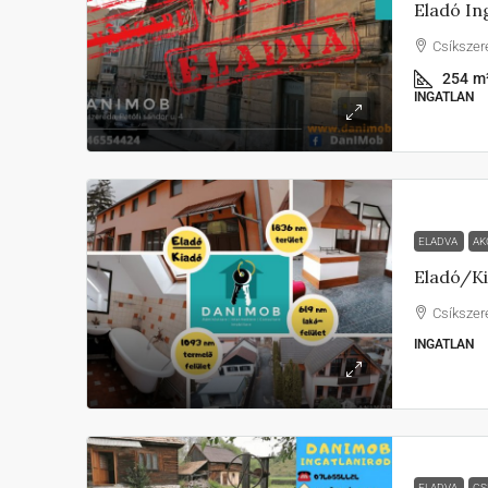
Eladó In
Csíkszer
254
m
INGATLAN
ELADVA
AK
Eladó/ki
Csíkszer
INGATLAN
ELADVA
CS