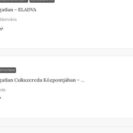
gatlan – ELADVA
ntdomokos
²
ZPONTBAN
Eladó Ingatlan Csíkszereda Központjában – ELADVA
eda
²