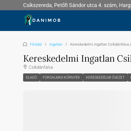
Csíkszereda, Petőfi Sándor utca 4. szám, Har
Főoldal
Ingatlan
Kereskedelmi ingatlan Csíkdánfalva
Kereskedelmi Ingatlan Csí
Csíkdánfalva
ELADÓ
FORGALMAS KÖRNYÉK
KERESKEDELMI ÖVEZET