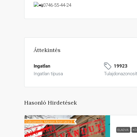
0746-55-44-24
Áttekintés
Ingatlan
19923
Ingatlan típusa
Tulajdonazonosí
Hasonló Hirdetések
ELADVA
KÖ