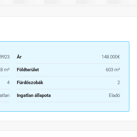
9923
Ár
148.000€
8 m²
Földterület
603 m²
4
Fürdőszobák
2
atlan
Ingatlan állapota
Eladó