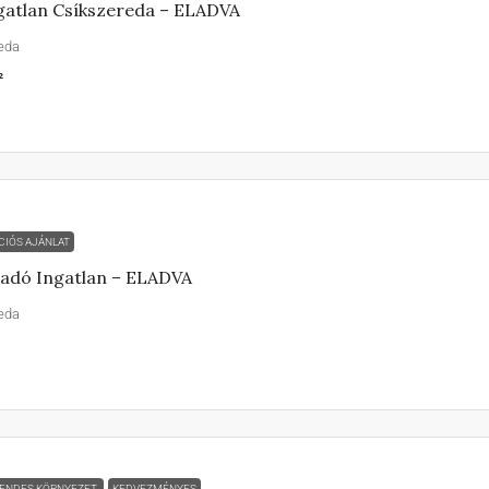
gatlan Csíkszereda – ELADVA
eda
²
CIÓS AJÁNLAT
adó Ingatlan – ELADVA
eda
ENDES KÖRNYEZET
KEDVEZMÉNYES