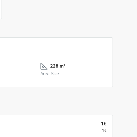
228 m²
Area Size
1€
1€