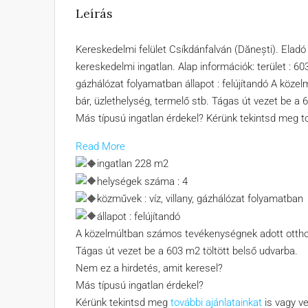
Leírás
Kereskedelmi felület Csíkdánfalván (Dănești). Eladó
kereskedelmi ingatlan. Alap információk: terület : 6
gázhálózat folyamatban állapot : felújítandó A köze
bár, üzlethelység, termelő stb. Tágas út vezet be a 
Más típusú ingatlan érdekel? Kérünk tekintsd meg to
Read More
ingatlan 228 m2
helységek száma : 4
közművek : víz, villany, gázhálózat folyamatban
állapot : felújítandó
A közelmúltban számos tevékenységnek adott otthont 
Tágas út vezet be a 603 m2 töltött belső udvarba.
Nem ez a hirdetés, amit keresel?
Más típusú ingatlan érdekel?
Kérünk tekintsd meg
további ajánlatainkat
is vagy ve