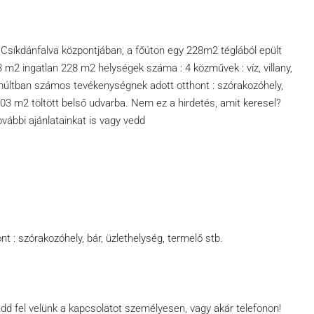
 Csíkdánfalva központjában, a főúton egy 228m2 téglából epült
03 m2 ingatlan 228 m2 helységek száma : 4 közművek : víz, villany,
lmúltban számos tevékenységnek adott otthont : szórakozóhely,
603 m2 töltött belső udvarba. Nem ez a hirdetés, amit keresel?
vábbi ajánlatainkat is vagy vedd
: szórakozóhely, bár, üzlethelység, termelő stb.
dd fel velünk a kapcsolatot személyesen, vagy akár telefonon!