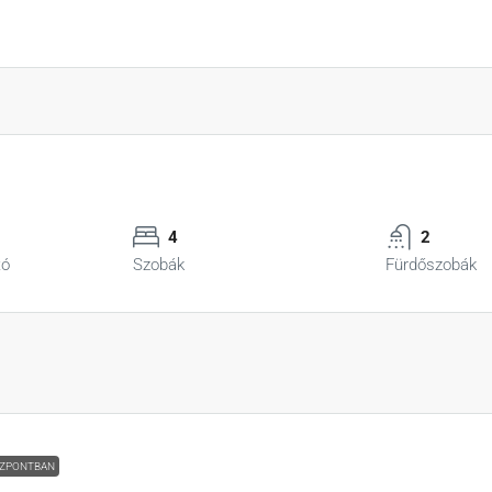
4
2
tó
Szobák
Fürdőszobák
ZPONTBAN