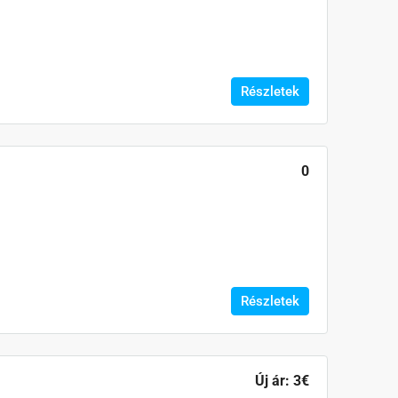
Részletek
0
Részletek
Új ár:
3€