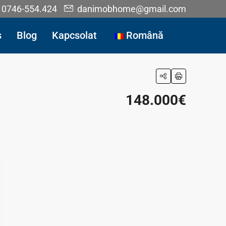
0746-554.424
danimobhome@gmail.com
s
Blog
Kapcsolat
Română
148.000€