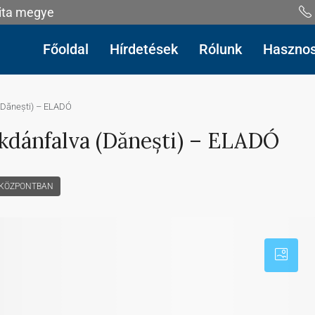
gita megye
Főoldal
Hírdetések
Rólunk
Haszno
 (Dănești) – ELADÓ
kdánfalva (Dănești) – ELADÓ
KÖZPONTBAN