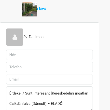
Előző
DanImob