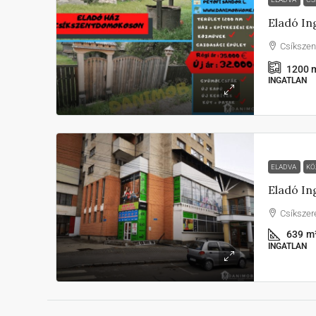
Eladó In
Csíksze
1200
m
INGATLAN
ELADVA
KÖ
Csíkszer
639
m
INGATLAN