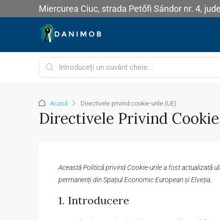
Miercurea Ciuc, strada Petőfi Sándor nr. 4, jud
Acasă
Directivele privind cookie-urile (UE)
Directivele Privind Cookie
Această Politică privind Cookie-urile a fost actualizată u
permanenți din Spațiul Economic European și Elveția.
1. Introducere