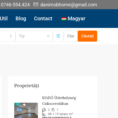
0746-554.424
danimobhome@gmail.com
Util
Blog
Contact
Magyar
Tip
Clar
Căutați
Proprietăți
KIADÓ Üzlethelyiség
Csíkszeredában
2
1
48 + 15 terasz
m²