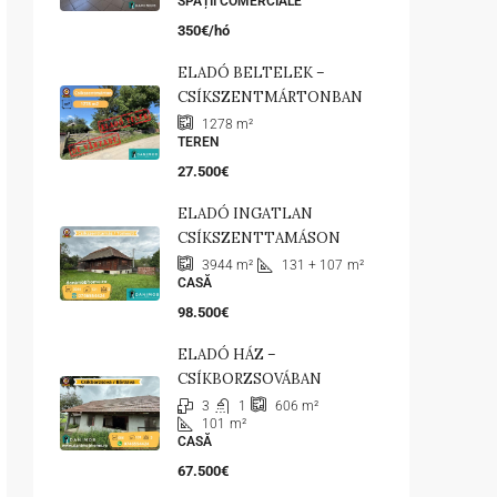
SPAȚII COMERCIALE
350€/hó
ELADÓ BELTELEK –
CSÍKSZENTMÁRTONBAN
1278
m²
TEREN
27.500€
ELADÓ INGATLAN
CSÍKSZENTTAMÁSON
131 + 107
m²
3944
m²
CASĂ
98.500€
ELADÓ HÁZ –
CSÍKBORZSOVÁBAN
3
1
606
m²
101
m²
CASĂ
67.500€