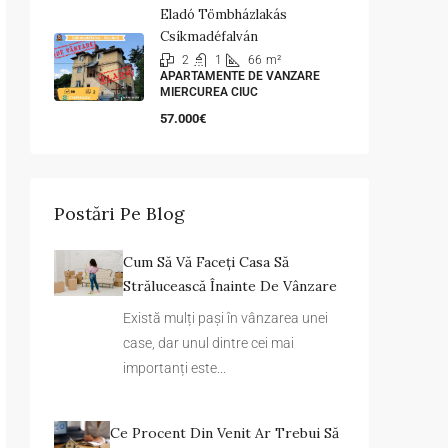
Eladó Tömbházlakás
Csíkmadéfalván
2
1
66
m²
APARTAMENTE DE VANZARE
MIERCUREA CIUC
57.000€
Postări Pe Blog
Cum Să Vă Faceți Casa Să
Strălucească Înainte De Vânzare
Există mulți pași în vânzarea unei
case, dar unul dintre cei mai
importanți este...
Ce Procent Din Venit Ar Trebui Să