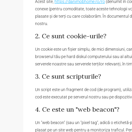
Acest site,
https://danimobhome.ro/ro
(denumit în cont
conexe (pentru comoditate, toate aceste tehnologii vor 
plasate și de terți cu care colaborăm. În documentul de
nostru.
2. Ce sunt cookie-urile?
Un cookie este un fișier simplu, de mici dimensiuni, ca
browserul tău pe hard diskul computerului sau al altui 
serverele noastre sau serverele terților relevanți, în tim
3. Ce sunt scripturile?
Un script este un fragment de cod (de program), utiliza
cod este executat pe serverul nostru sau pe dispozitiv
4. Ce este un "web beacon"?
Un "web beacon" (sau un "pixel tag", adică o etichetă-p
plasat pe un site web pentru a monitoriza traficul. Pe