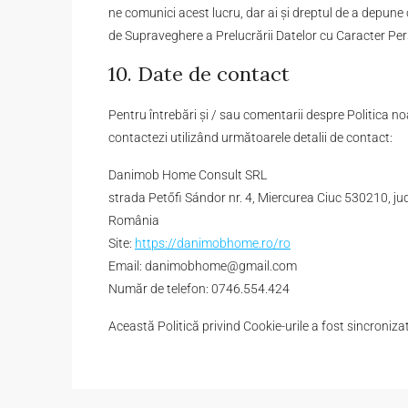
ne comunici acest lucru, dar ai și dreptul de a depun
de Supraveghere a Prelucrării Datelor cu Caracter Per
10. Date de contact
Pentru întrebări și / sau comentarii despre Politica no
contactezi utilizând următoarele detalii de contact:
Danimob Home Consult SRL
strada Petőfi Sándor nr. 4, Miercurea Ciuc 530210, ju
România
Site:
https://danimobhome.ro/ro
Email:
danimobhome@
gmail.com
Număr de telefon: 0746.554.424
Această Politică privind Cookie-urile a fost sincroniz