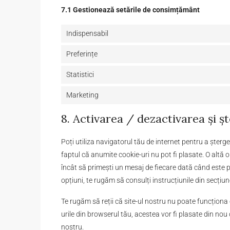
7.1 Gestionează setările de consimțământ
Indispensabil
Preferințe
Statistici
Marketing
8. Activarea / dezactivarea și ș
Poți utiliza navigatorul tău de internet pentru a șter
faptul că anumite cookie-uri nu pot fi plasate. O altă o
încât să primești un mesaj de fiecare dată când este p
opțiuni, te rugăm să consulți instrucțiunile din secțiu
Te rugăm să reții că site-ul nostru nu poate funcționa
urile din browserul tău, acestea vor fi plasate din no
nostru.