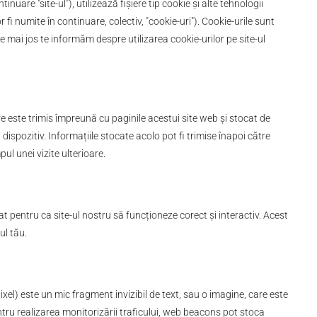
inuare "site-ul"), utilizează fișiere tip cookie și alte tehnologii
fi numite în continuare, colectiv, "cookie-uri"). Cookie-urile sunt
 mai jos te informăm despre utilizarea cookie-urilor pe site-ul
re este trimis împreună cu paginile acestui site web și stocat de
dispozitiv. Informațiile stocate acolo pot fi trimise înapoi către
pul unei vizite ulterioare.
t pentru ca site-ul nostru să funcționeze corect și interactiv. Acest
ul tău.
ixel) este un mic fragment invizibil de text, sau o imagine, care este
ntru realizarea monitorizării traficului, web beacons pot stoca