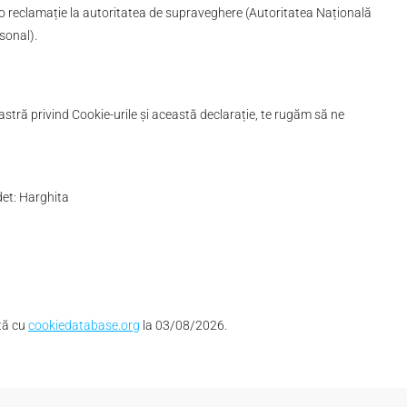
e o reclamație la autoritatea de supraveghere (Autoritatea Națională
sonal).
astră privind Cookie-urile și această declarație, te rugăm să ne
det: Harghita
ată cu
cookiedatabase.org
la 03/08/2026.