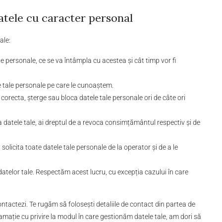
datele cu caracter personal
ale:
le personale, ce se va întâmpla cu acestea și cât timp vor fi
e tale personale pe care le cunoaștem.
, corecta, șterge sau bloca datele tale personale ori de câte ori
datele tale, ai dreptul de a revoca consimțământul respectiv și de
a solicita toate datele tale personale de la operator și de a le
 datelor tale. Respectăm acest lucru, cu excepția cazului în care
ntactezi. Te rugăm să folosești detaliile de contact din partea de
eclamație cu privire la modul în care gestionăm datele tale, am dori să