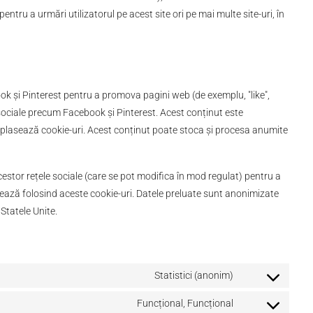
 pentru a urmări utilizatorul pe acest site ori pe mai multe site-uri, în
book
și
Pinterest pentru a promova pagini web (de exemplu, "like",
le sociale precum Facebook
și
Pinterest. Acest conținut este
 plasează cookie-uri. Acest conținut poate stoca și procesa anumite
cestor rețele sociale (care se pot modifica în mod regulat) pentru a
esează folosind aceste cookie-uri. Datele preluate sunt anonimizate
 Statele Unite.
Statistici (anonim)
Funcțional, Funcțional