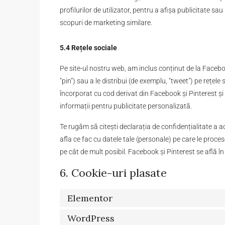
profilurilor de utilizator, pentru a afișa publicitate sau
scopuri de marketing similare.
5.4 Rețele sociale
Pe site-ul nostru web, am inclus conținut de la Face
"pin") sau a le distribui (de exemplu, "tweet") pe rețe
încorporat cu cod derivat din Facebook
și
Pinterest și
informații pentru publicitate personalizată.
Te rugăm să citești declarația de confidențialitate a a
afla ce fac cu datele tale (personale) pe care le proc
pe cât de mult posibil. Facebook
și
Pinterest se află în
6. Cookie-uri plasate
Elementor
WordPress