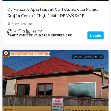
De Vânzare Apartament Cu 4 Camere La Primul
Etaj În Centrul Chișinăului - DE VÂNZARE
Miercurea Ciuc
4
2
92
m²
Detalii
APARTAMENTE DE VANZARE MIERCUREA CIUC
VÂNDUT
ZONĂ LINIȘTITĂ