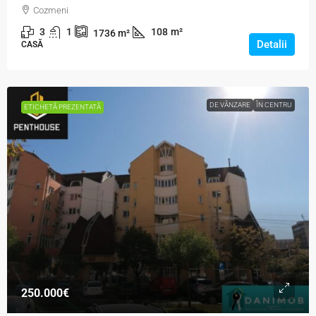
Cozmeni
3
1
108
m²
1736
m²
Detalii
CASĂ
DE VÂNZARE
ÎN CENTRU
ETICHETĂ PREZENTATĂ
250.000€