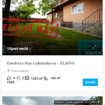
1€
preț vechi
Emeletes Ház Csíkmadaras – ELADVA
Chikmadaras
4
2
143
m²
1435
m²
Detalii
CASĂ
VÂNDUT
ZONĂ LINIȘTITĂ
REDUCERE