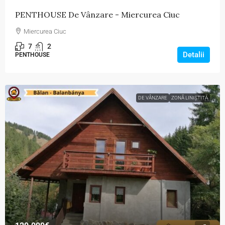
PENTHOUSE De Vânzare - Miercurea Ciuc
Miercurea Ciuc
7
2
Detalii
PENTHOUSE
DE VÂNZARE
ZONĂ LINIȘTITĂ