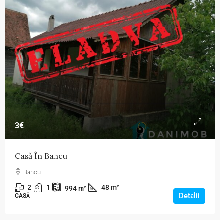
3€
Casă În Bancu
Bancu
2
1
48
m²
994
m²
Detalii
CASĂ