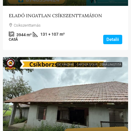
ELADÓ INGATLAN CSÍKSZENTTAMÁSON
Csíkszenttamás
131 + 107
m²
3944
m²
Detalii
CASĂ
DE VÂNZARE
CARTIER SIGUR
ZONĂ LINIȘTITĂ