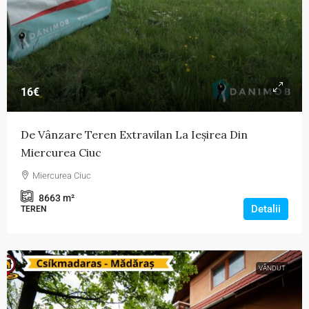
16€
De Vânzare Teren Extravilan La Ieșirea Din
Miercurea Ciuc
Miercurea Ciuc
8663
m²
Detalii
TEREN
VÂNDUT