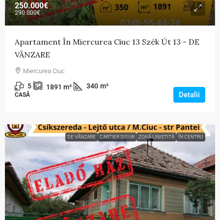
250.000€
290.000€
Apartament În Miercurea Ciuc 13 Szék Út 13 - DE
VÂNZARE
Miercurea Ciuc
5
340
m²
1891
m²
Detalii
CASĂ
DE VÂNZARE
CARTIER SIGUR
ZONĂ LINIȘTITĂ
ÎN CENTRU