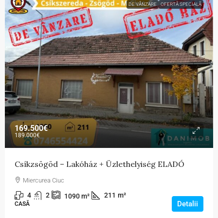
DE VÂNZARE
OFERTĂ SPECIALĂ
169.500€
189.000€
Csíkzsögöd – Lakóház + Üzlethelyiség ELADÓ
Miercurea Ciuc
4
2
211
m²
1090
m²
Detalii
CASĂ