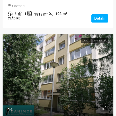
Cozmeni
6
1
193
m²
1818
m²
Detalii
CLĂDIRE
VÂNDUT
ÎN CENTRU
1€