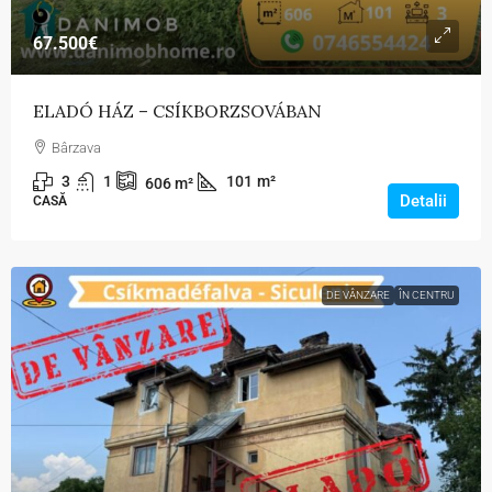
67.500€
ELADÓ HÁZ – CSÍKBORZSOVÁBAN
Bârzava
3
1
101
m²
606
m²
Detalii
CASĂ
DE VÂNZARE
ÎN CENTRU