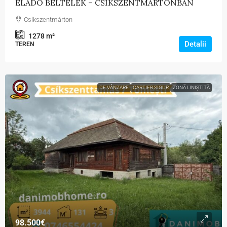
ELADÓ BELTELEK – CSÍKSZENTMÁRTONBAN
Csíkszentmárton
1278
m²
Detalii
TEREN
DE VÂNZARE
CARTIER SIGUR
ZONĂ LINIȘTITĂ
98.500€