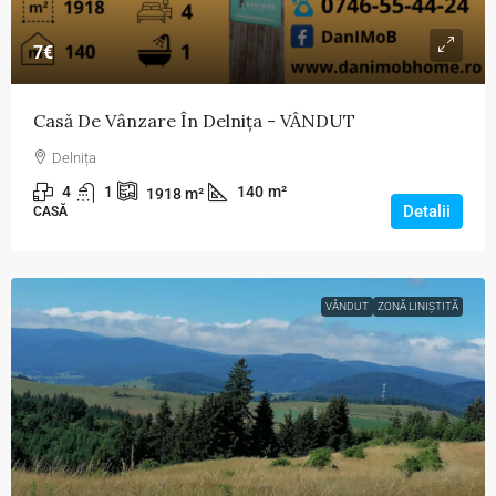
7€
Casă De Vânzare În Delnița - VÂNDUT
Delnița
4
1
140
m²
1918
m²
Detalii
CASĂ
VÂNDUT
ZONĂ LINIȘTITĂ