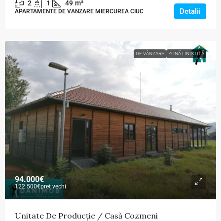
2
1
49
m²
Detalii
APARTAMENTE DE VANZARE MIERCUREA CIUC
DE VÂNZARE
ZONĂ LINIȘTITĂ
94.000€
122.500€
preț vechi
Unitate De Producție / Casă Cozmeni