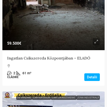
59.500€
Ingatlan Csíkszereda Központjában – ELADÓ
2
61
m²
Detalii
CLĂDIRE
DE VÂNZARE
CARTIER SIGUR
CARTIER AGLOMERAT
ZONA INDUSTRIALĂ