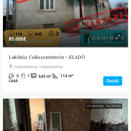
85.000€
Lakóház Csíkszentimrén – ELADÓ
Csikszentimre, Csíkszentimre
3
1
114
m²
645
m²
Detalii
CASĂ
DE VÂNZARE
ÎN CENTRU