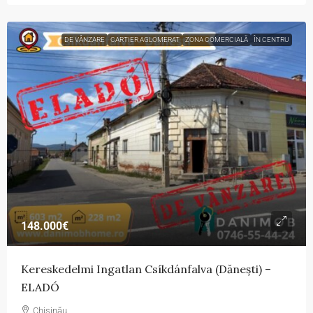
DE VÂNZARE
CARTIER AGLOMERAT
ZONA COMERCIALĂ
ÎN CENTRU
148.000€
Kereskedelmi Ingatlan Csíkdánfalva (Dănești) –
ELADÓ
Chișinău