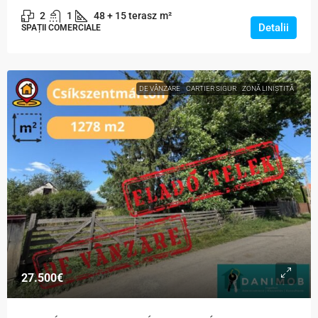
2
1
48 + 15 terasz
m²
Detalii
SPAȚII COMERCIALE
DE VÂNZARE
CARTIER SIGUR
ZONĂ LINIȘTITĂ
27.500€