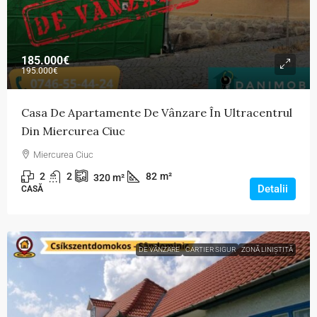
185.000€
195.000€
Casa De Apartamente De Vânzare În Ultracentrul
Din Miercurea Ciuc
Miercurea Ciuc
2
2
82
m²
320
m²
Detalii
CASĂ
DE VÂNZARE
CARTIER SIGUR
ZONĂ LINIȘTITĂ