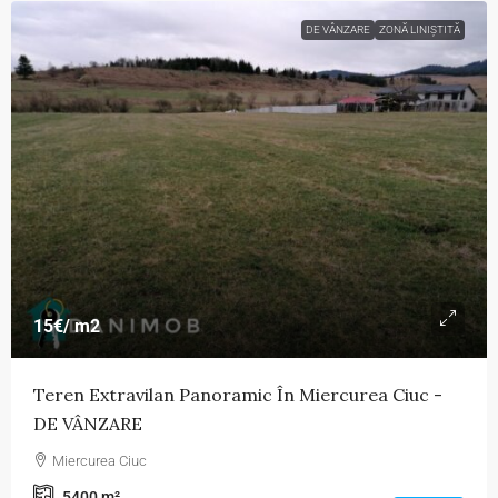
DE VÂNZARE
ZONĂ LINIȘTITĂ
15€
/ m2
Teren Extravilan Panoramic În Miercurea Ciuc -
DE VÂNZARE
Miercurea Ciuc
5400
m²