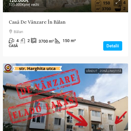
120.000€
135.000€
preț vechi
Casă De Vânzare În Bălan
Bălan
4
2
150
m²
3700
m²
Detalii
CASĂ
VÂNDUT
ZONĂ LINIȘTITĂ