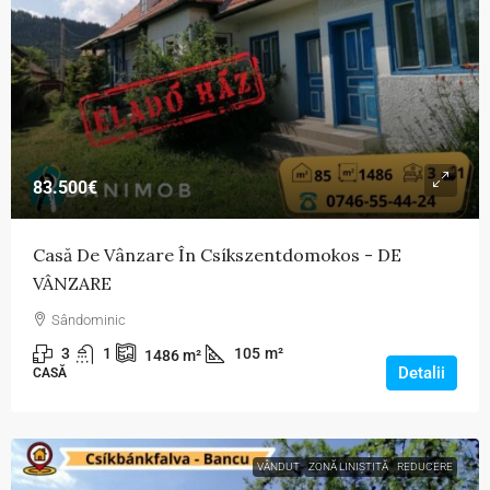
83.500€
Casă De Vânzare În Csíkszentdomokos - DE
VÂNZARE
Sândominic
3
1
105
m²
1486
m²
Detalii
CASĂ
VÂNDUT
ZONĂ LINIȘTITĂ
REDUCERE