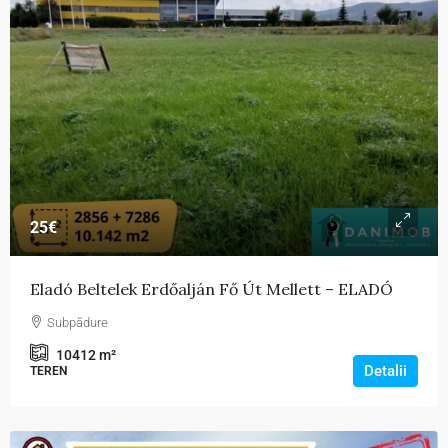
25€
Eladó Beltelek Erdőalján Fő Út Mellett – ELADÓ
Subpădure
10412
m²
Detalii
TEREN