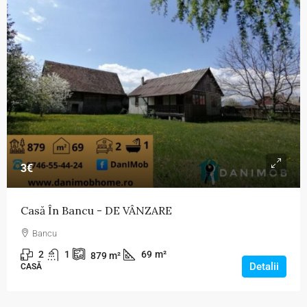
3€
Casă În Bancu - DE VÂNZARE
Bancu
2
1
69
m²
879
m²
Detalii
CASĂ