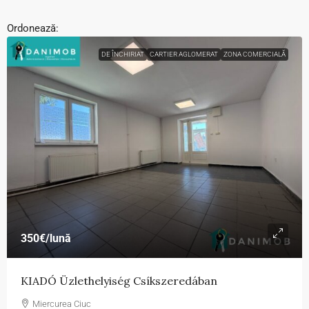
Ordonează:
DE ÎNCHIRIAT
CARTIER AGLOMERAT
ZONA COMERCIALĂ
350€
/lună
KIADÓ Üzlethelyiség Csíkszeredában
Miercurea Ciuc