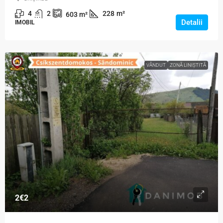
4
2
228
m²
603
m²
Detalii
IMOBIL
VÂNDUT
ZONĂ LINIȘTITĂ
2€
2