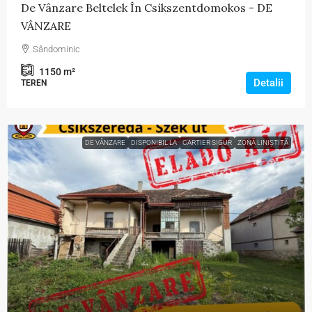
De Vânzare Beltelek În Csíkszentdomokos - DE
VÂNZARE
Sândominic
1150
m²
Detalii
TEREN
DE VÂNZARE
DISPONIBIL LA
CARTIER SIGUR
ZONĂ LINIȘTITĂ