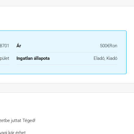
8701
Ár
500€Ron
pület
Ingatlan állapota
Eladó, Kiadó
zetbe juttat Téged!
yagi kár érhet