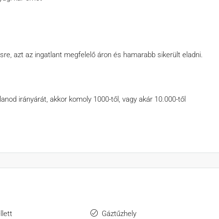
sre, azt az ingatlant megfelelő áron és hamarabb sikerült eladni.
od irány­árát, akkor komoly 1000-től, vagy akár 10.000-től
lett
Gáztűzhely