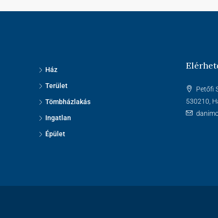
Elérhet
Ház
Terület
Petőfi 
530210, H
Tömbházlakás
danim
Ingatlan
Épület