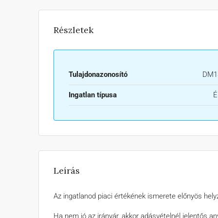
Részletek
Tulajdonazonosító
DM1
Ingatlan típusa
É
Leírás
Az ingatlanod piaci értékének ismerete előnyös hely
Ha nem jó az irányár, akkor adásvételnél jelentős an