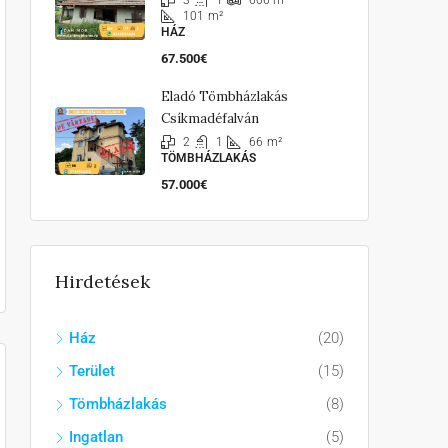
606
m²
101
m²
HÁZ
67.500€
Eladó Tömbházlakás
Csíkmadéfalván
2
1
66
m²
TÖMBHÁZLAKÁS
57.000€
Hirdetések
Ház
(20)
Terület
(15)
Tömbházlakás
(8)
Ingatlan
(5)