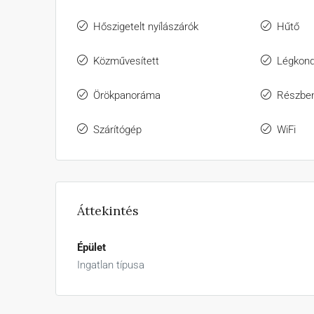
Hőszigetelt nyílászárók
Hűtő
Közművesített
Légkond
Örökpanoráma
Részben
Szárítógép
WiFi
Áttekintés
Épület
Ingatlan típusa