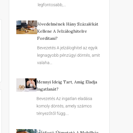
legfontosabb,...
Jövedelmének Hány Százalékát
Kellene A Jelzáloghitelre
Fordítani?
Bevezetés A jelzáloghitel az egyik
legnagyobb pénzügyi döntés, amit
valaha...
Mennyi Ideig Tart, Amíg Eladja
Ingatlanát?
Bevezetés Az ingatlan eladása
komoly döntés, amely számos
tényezőtől függ....
Átfogó Útmutató A Mobilház