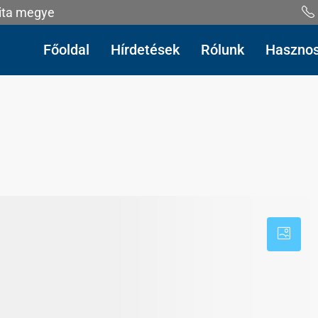
gita megye
Főoldal
Hírdetések
Rólunk
Haszno