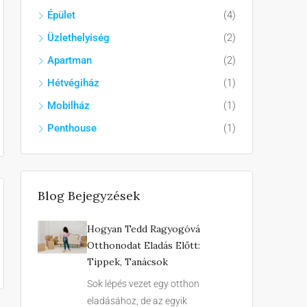
Épület
(4)
Üzlethelyiség
(2)
Apartman
(2)
Hétvégiház
(1)
Mobilház
(1)
Penthouse
(1)
Blog Bejegyzések
Hogyan Tedd Ragyogóvá
Otthonodat Eladás Előtt:
Tippek, Tanácsok
Sok lépés vezet egy otthon
eladásához, de az egyik