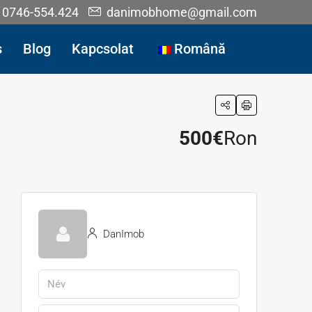
0746-554.424
danimobhome@gmail.com
s
Blog
Kapcsolat
Română
500€
Ron
DanImob