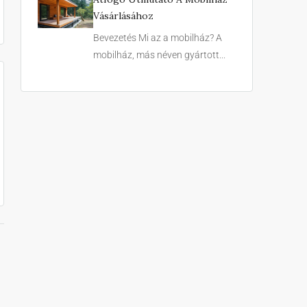
Vásárlásához
Bevezetés Mi az a mobilház? A
mobilház, más néven gyártott...