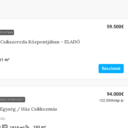
59.500€
ZPONTBAN
 Csíkszereda Központjában – ELADÓ
61
m²
Részletek
94.000€
NDES KÖRNYEZET
122.500€
régi ár
 Egység / Ház Csíkkozmás
más
1
193
m²
1818
m²