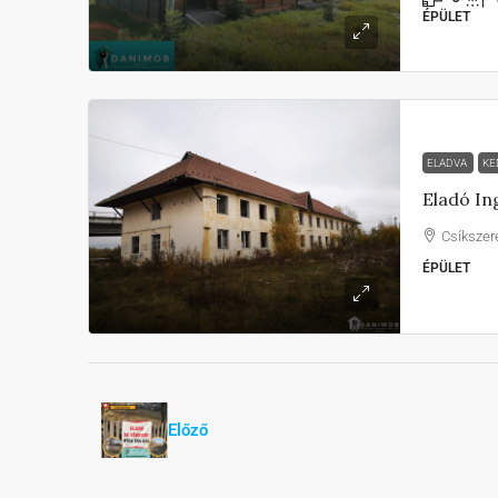
ÉPÜLET
ELADVA
KE
Eladó In
Csíkszer
ÉPÜLET
Előző