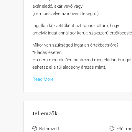
akár eladó, akár vevő vagy
(nem beszélve az időveszteségről)
Ingatlan közvetítőként azt tapasztaltam, hogy
amelyik ingatlannál sor került szakszerű értékbecslé
Mikor van szükséged ingatlan értékbecslőre?
*Eladás esetén
Ha nem megfelelően határozod meg eladandó ingatlan
eshetsz el a túl alacsony árazás miatt.
Read More
Jellemzők
Bútorozott
Főút mel