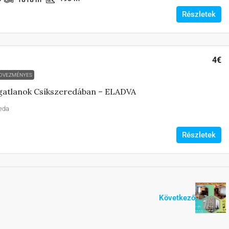
Részletek
4€
DVEZMÉNYES
gatlanok Csíkszeredában – ELADVA
eda
Részletek
Következő