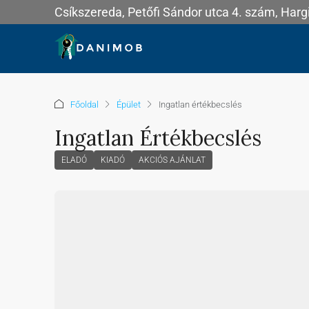
Csíkszereda, Petőfi Sándor utca 4. szám, Har
Főoldal
Épület
Ingatlan értékbecslés
Ingatlan Értékbecslés
ELADÓ
KIADÓ
AKCIÓS AJÁNLAT