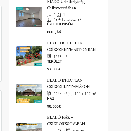
KIADÓ Üzlethelyiség
Csíkszeredában
2
1
48 + 15 terasz
m²
ÜZLETHELYISÉG
350€/hó
ELADÓ BELTELEK –
CSÍKSZENTMÁRTONBAN
1278
m²
TERÜLET
27.500€
ELADÓ INGATLAN
CSÍKSZENTTAMÁSON
131 + 107
m²
3944
m²
HÁZ
98.500€
ELADÓ HÁZ –
CSÍKBORZSOVÁBAN
3
1