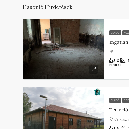
Hasonló Hirdetések
ELADÓ
KÖ
Ingatlan
2
ÉPÜLET
ELADÓ
CSE
Termelő
Csíkkoz
6