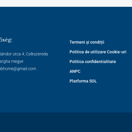
őség:
Termeni și condiții
Politica de utilizare Cookie-uri
Sándor utca 4, Csíkszereda
argita megye
Politica confidentialitate
obhome@gmail.com
ANPC
Platforma SOL