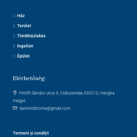
Ház
Terület
Tömbházlakás
Ingatlan
Épület
Elérhetőség:
Petőfi Sándor utca 4, Csíkszereda 530210, Hargita
megye
danimobhome@gmail.com
Termeni și condiții