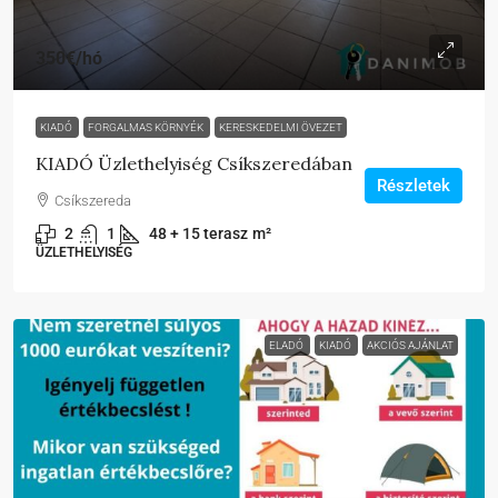
350€
/hó
KIADÓ
FORGALMAS KÖRNYÉK
KERESKEDELMI ÖVEZET
KIADÓ Üzlethelyiség Csíkszeredában
Részletek
Csíkszereda
2
1
48 + 15 terasz
m²
ÜZLETHELYISÉG
ELADÓ
KIADÓ
AKCIÓS AJÁNLAT