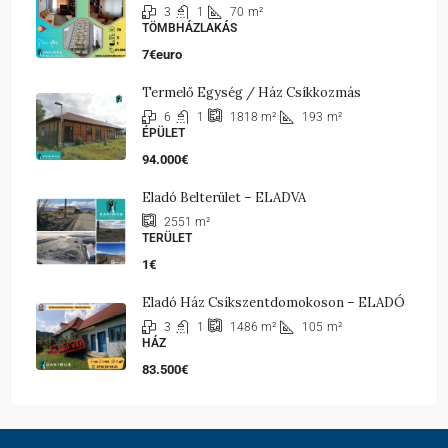
3
1
70
m²
TÖMBHÁZLAKÁS
7€euro
Termelő Egység / Ház Csíkkozmás
6
1
193
m²
1818
m²
ÉPÜLET
94.000€
Eladó Belterület – ELADVA
2551
m²
TERÜLET
1€
Eladó Ház Csíkszentdomokoson – ELADÓ
3
1
105
m²
1486
m²
HÁZ
83.500€