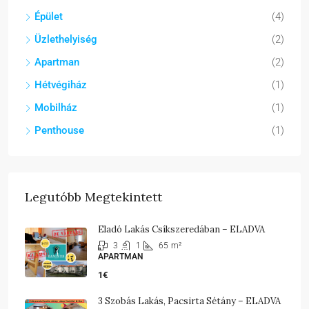
Épület
(4)
Üzlethelyiség
(2)
Apartman
(2)
Hétvégiház
(1)
Mobilház
(1)
Penthouse
(1)
Legutóbb Megtekintett
Eladó Lakás Csíkszeredában – ELADVA
3
1
65
m²
APARTMAN
1€
3 Szobás Lakás, Pacsirta Sétány – ELADVA