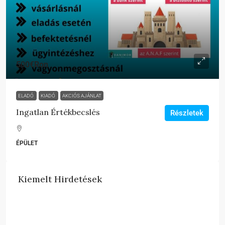
500€
Ron
ELADÓ
KIADÓ
AKCIÓS AJÁNLAT
Ingatlan Értékbecslés
Részletek
ÉPÜLET
Kiemelt Hirdetések