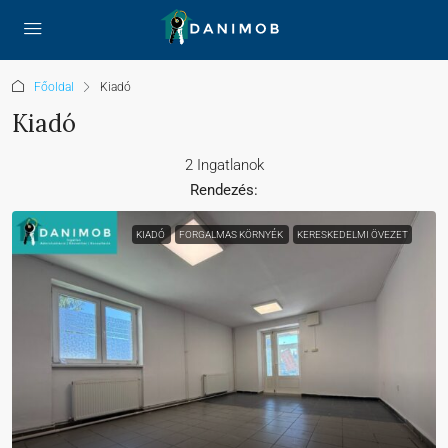
Főoldal
Kiadó
Kiadó
2 Ingatlanok
Rendezés:
KIADÓ
FORGALMAS KÖRNYÉK
KERESKEDELMI ÖVEZET