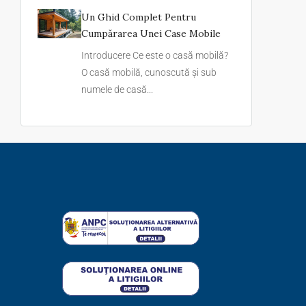
Un Ghid Complet Pentru
Cumpărarea Unei Case Mobile
Introducere Ce este o casă mobilă?
O casă mobilă, cunoscută și sub
numele de casă...