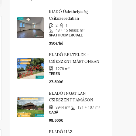
KIADÓ Üzlethelyiség
Csíkszeredában
2
1
48 + 15 terasz
m²
SPAȚII COMERCIALE
350€/hó
ELADÓ BELTELEK –
CSÍKSZENTMÁRTONBAN
1278
m²
TEREN
27.500€
ELADÓ INGATLAN
CSÍKSZENTTAMÁSON
131 + 107
m²
3944
m²
CASĂ
98.500€
ELADÓ HÁZ –