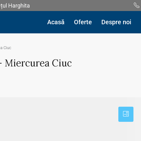
ețul Harghita
Acasă
Oferte
Despre noi
a Ciuc
 Miercurea Ciuc