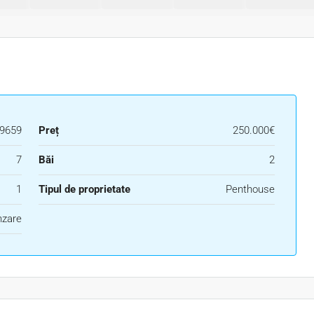
9659
Preț
250.000€
7
Băi
2
1
Tipul de proprietate
Penthouse
nzare