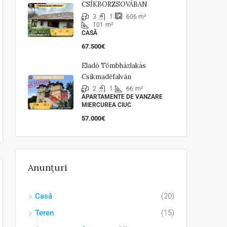
CSÍKBORZSOVÁBAN
3
1
606
m²
101
m²
CASĂ
67.500€
Eladó Tömbházlakás
Csíkmadéfalván
2
1
66
m²
APARTAMENTE DE VANZARE
MIERCUREA CIUC
57.000€
Anunțuri
Casă
(20)
Teren
(15)