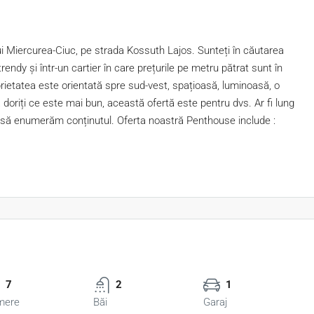
ui Miercurea-Ciuc, pe strada Kossuth Lajos. Sunteți în căutarea
endy și într-un cartier în care prețurile pe metru pătrat sunt în
ietatea este orientată spre sud-vest, spațioasă, luminoasă, o
doriți ce este mai bun, această ofertă este pentru dvs. Ar fi lung
 să enumerăm conținutul. Oferta noastră Penthouse include :
7
2
1
mere
Băi
Garaj