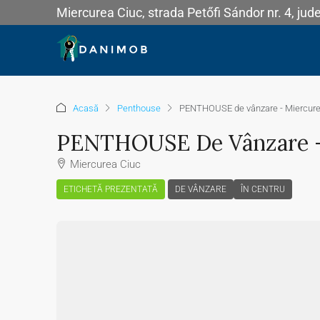
Miercurea Ciuc, strada Petőfi Sándor nr. 4, jud
Acasă
Penthouse
PENTHOUSE de vânzare - Miercure
PENTHOUSE De Vânzare -
Miercurea Ciuc
ETICHETĂ PREZENTATĂ
DE VÂNZARE
ÎN CENTRU