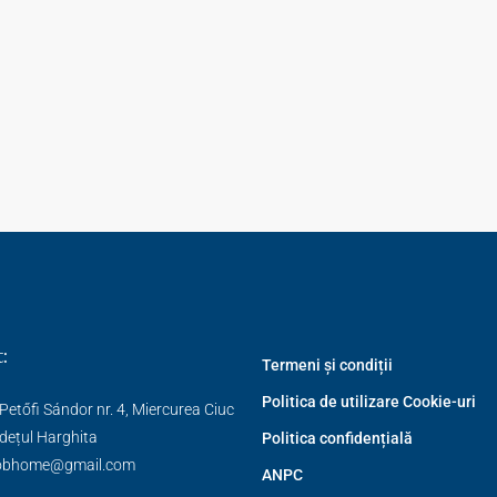
:
Termeni și condiții
Politica de utilizare Cookie-uri
Petőfi Sándor nr. 4, Miercurea Ciuc
dețul Harghita
Politica confidențială
obhome@gmail.com
ANPC