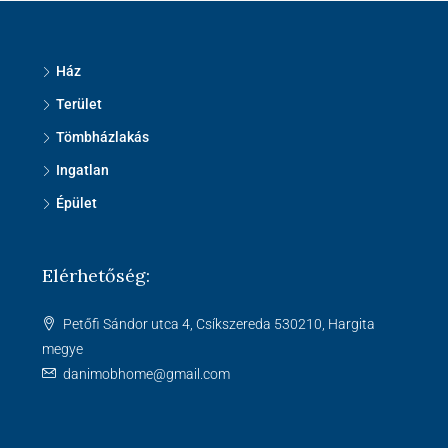
Ház
Terület
Tömbházlakás
Ingatlan
Épület
Elérhetőség:
Petőfi Sándor utca 4, Csíkszereda 530210, Hargita
megye
danimobhome@gmail.com