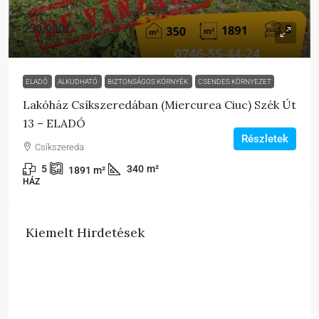
250.000€
290.000€
ELADÓ
ALKUDHATÓ
BIZTONSÁGOS KÖRNYÉK
CSENDES KÖRNYEZET
Lakóház Csíkszeredában (Miercurea Ciuc) Szék Út
13 – ELADÓ
Részletek
Csíkszereda
5
340
m²
1891
m²
HÁZ
Kiemelt Hirdetések