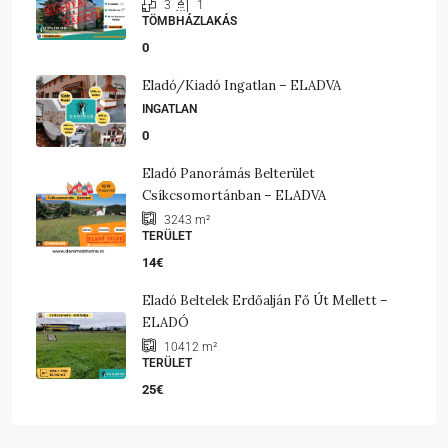
3
1
TÖMBHÁZLAKÁS
0
Eladó/kiadó Ingatlan – ELADVA
INGATLAN
0
Eladó Panorámás Belterület
Csíkcsomortánban – ELADVA
3243
m²
TERÜLET
14€
Eladó Beltelek Erdőalján Fő Út Mellett –
ELADÓ
10412
m²
TERÜLET
25€