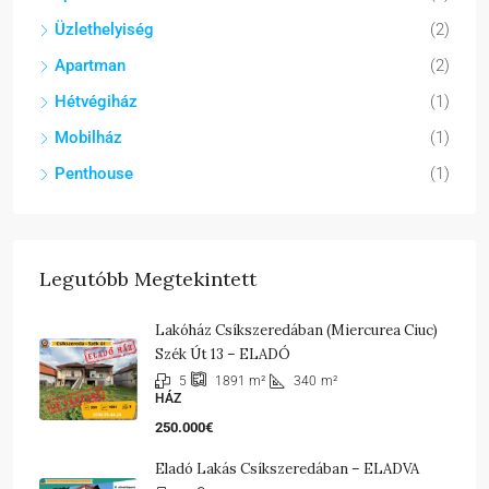
Üzlethelyiség
(2)
Apartman
(2)
Hétvégiház
(1)
Mobilház
(1)
Penthouse
(1)
Legutóbb Megtekintett
Lakóház Csíkszeredában (Miercurea Ciuc)
Szék Út 13 – ELADÓ
5
340
m²
1891
m²
HÁZ
250.000€
Eladó Lakás Csíkszeredában – ELADVA