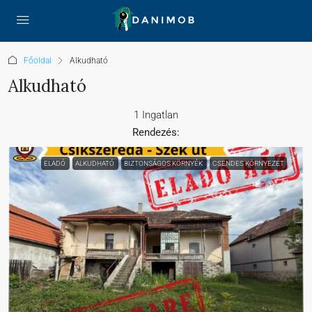
Főoldal
Alkudható
Alkudható
1 Ingatlan
Rendezés:
ELADÓ
ALKUDHATÓ
BIZTONSÁGOS KÖRNYÉK
CSENDES KÖRNYEZET