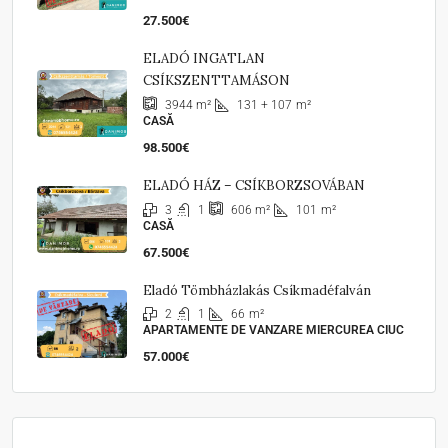
27.500€
ELADÓ INGATLAN
CSÍKSZENTTAMÁSON
131 + 107
m²
3944
m²
CASĂ
98.500€
ELADÓ HÁZ – CSÍKBORZSOVÁBAN
3
1
101
m²
606
m²
CASĂ
67.500€
Eladó Tömbházlakás Csíkmadéfalván
2
1
66
m²
APARTAMENTE DE VANZARE MIERCUREA CIUC
57.000€