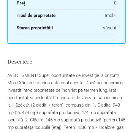
Preț
0
Tipul de proprietate
Imobil
Starea proprietății
Vândut
Descriere
AVERTISMENT! Super oportunitate de investiție la orizont!
Moș Crăciun ți-a adus asta anul acesta! Dacă ai economii de
investit într-o proprietate de închiriat pe termen lung, iată
oportunitatea perfectă! Proprietate de vânzare sau închiriere
la 1 Szék út (2 clădiri + teren), compusă din: 1. Clădire: 948
mp (2x 474 mp) suprafață productivă, 474 mp suprafață
locuibilă. 2. Clădire: 145 mp suprafață productivă (parter) 145
mp suprafață locuibilă (etaj). Teren: 1836 mp. - Încălzire: gaz,