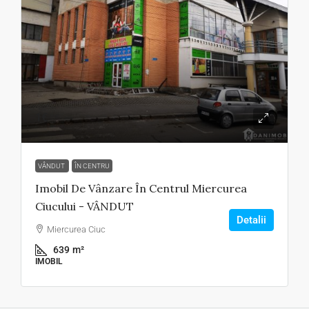
1€
VÂNDUT
ÎN CENTRU
Imobil De Vânzare În Centrul Miercurea
Ciucului - VÂNDUT
Detalii
Miercurea Ciuc
639
m²
IMOBIL