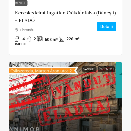
CENTRU
Kereskedelmi Ingatlan Csíkdánfalva (Dănești)
– ELADÓ
Detalii
Chișinău
4
2
228
m²
603
m²
IMOBIL
VÂNDUT
ÎN CENTRU