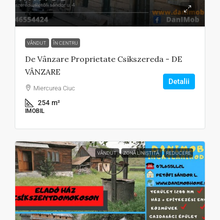
1€
1€
VÂNDUT
ÎN CENTRU
De Vânzare Proprietate Csíkszereda - DE
VÂNZARE
Detalii
Miercurea Ciuc
254
m²
IMOBIL
VÂNDUT
ZONĂ LINIȘTITĂ
REDUCERE