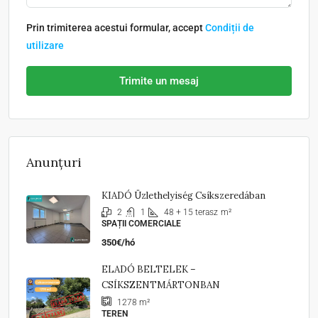
Prin trimiterea acestui formular, accept
Condiții de
utilizare
Trimite un mesaj
Anunțuri
KIADÓ Üzlethelyiség Csíkszeredában
2
1
48 + 15 terasz
m²
SPAȚII COMERCIALE
350€/hó
ELADÓ BELTELEK –
CSÍKSZENTMÁRTONBAN
1278
m²
TEREN