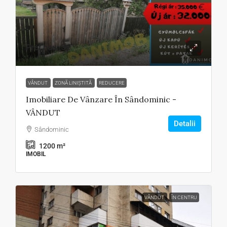
Preț nou:
3€
VÂNDUT
ZONĂ LINIȘTITĂ
REDUCERE
Imobiliare De Vânzare În Sândominic -
VÂNDUT
Detalii
Sândominic
1200
m²
IMOBIL
VÂNDUT
ÎN CENTRU