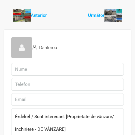
Anterior
Următor
DanImob