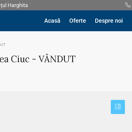
ețul Harghita
Acasă
Oferte
Despre noi
NDUT
rea Ciuc - VÂNDUT