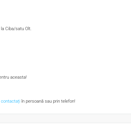
la Ciba/satu Olt.
entru aceasta!
e
contactați
în persoană sau prin telefon!