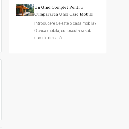
Un Ghid Complet Pentru
Cumpărarea Unei Case Mobile
Introducere Ce este o casă mobilă?
O casă mobilă, cunoscută și sub
numele de casă...