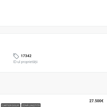
17342
ID-ul proprietății
27.500€
CARTIER SIGUR
ZONĂ LINIȘTITĂ