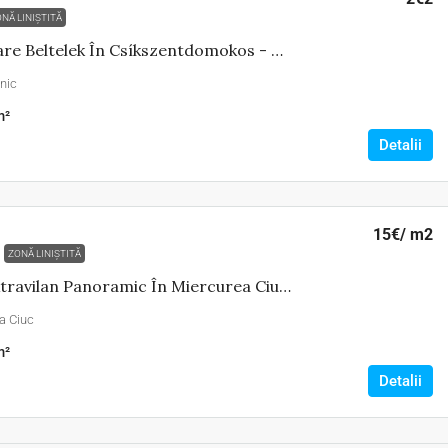
NĂ LINIȘTITĂ
De Vânzare Beltelek În Csíkszentdomokos - DE VÂNZARE
nic
²
Detalii
15€
/ m2
ZONĂ LINIȘTITĂ
Teren Extravilan Panoramic În Miercurea Ciuc - DE VÂNZARE
a Ciuc
²
Detalii