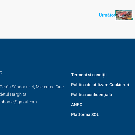
Următor
:
Termeni și condiții
Politica de utilizare Cookie-uri
Petőfi Sándor nr. 4, Miercurea Ciuc
dețul Harghita
Politica confidențială
obhome@gmail.com
ANPC
Platforma SOL