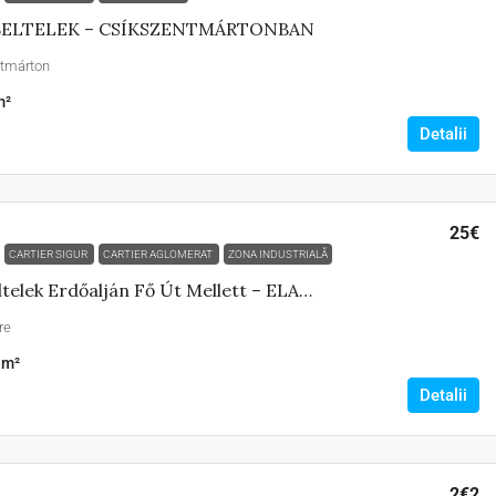
BELTELEK – CSÍKSZENTMÁRTONBAN
ntmárton
²
Detalii
25€
CARTIER SIGUR
CARTIER AGLOMERAT
ZONA INDUSTRIALĂ
Eladó Beltelek Erdőalján Fő Út Mellett – ELADÓ
re
m²
Detalii
2€
2