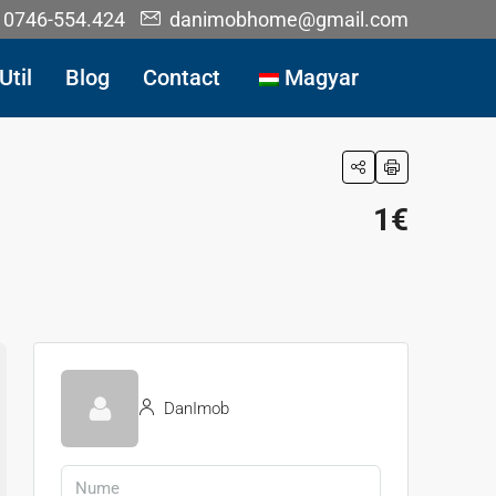
0746-554.424
danimobhome@gmail.com
Util
Blog
Contact
Magyar
1€
DanImob