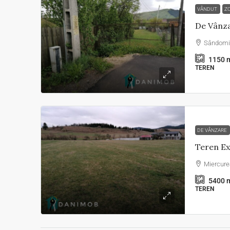
VÂNDUT
ZO
Sândomi
1150
m
TEREN
DE VÂNZARE
Miercure
5400
m
TEREN