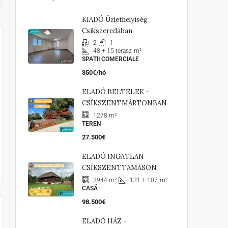
KIADÓ Üzlethelyiség
Csíkszeredában
2
1
48 + 15 terasz
m²
SPAȚII COMERCIALE
350€/hó
ELADÓ BELTELEK –
CSÍKSZENTMÁRTONBAN
1278
m²
TEREN
27.500€
ELADÓ INGATLAN
CSÍKSZENTTAMÁSON
131 + 107
m²
3944
m²
CASĂ
98.500€
ELADÓ HÁZ –