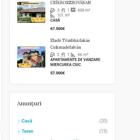
CSÍKBORZSOVÁBAN
3
1
606
m²
101
m²
CASĂ
67.500€
Eladó Tömbházlakás
Csíkmadéfalván
2
1
66
m²
APARTAMENTE DE VANZARE
MIERCUREA CIUC
57.000€
Anunțuri
Casă
(20)
Teren
(15)