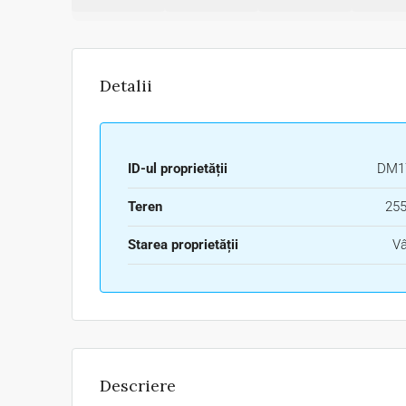
Detalii
ID-ul proprietății
DM1
Teren
255
Starea proprietății
Vâ
Descriere