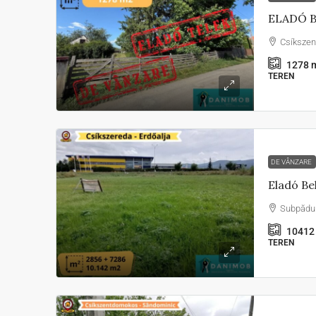
ELADÓ 
Csíksze
1278
m
TEREN
DE VÂNZARE
Subpădu
10412
TEREN