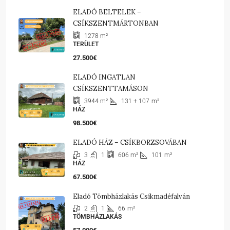
ELADÓ BELTELEK –
CSÍKSZENTMÁRTONBAN
1278
m²
TERÜLET
27.500€
ELADÓ INGATLAN
CSÍKSZENTTAMÁSON
131 + 107
m²
3944
m²
HÁZ
98.500€
ELADÓ HÁZ – CSÍKBORZSOVÁBAN
3
1
101
m²
606
m²
HÁZ
67.500€
Eladó Tömbházlakás Csíkmadéfalván
2
1
66
m²
TÖMBHÁZLAKÁS