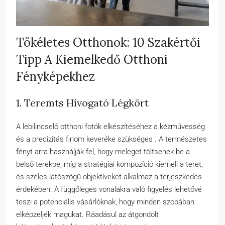
Tökéletes Otthonok: 10 Szakértői
Tipp A Kiemelkedő Otthoni
Fényképekhez
1. Teremts Hívogató Légkört
A lebilincselő otthoni fotók elkészítéséhez a kézművesség
és a precizitás finom keveréke szükséges . A természetes
fényt arra használják fel, hogy meleget töltsenek be a
belső terekbe, míg a stratégiai kompozíció kiemeli a teret,
és széles látószögű objektíveket alkalmaz a terjeszkedés
érdekében. A függőleges vonalakra való figyelés lehetővé
teszi a potenciális vásárlóknak, hogy minden szobában
elképzeljék magukat. Ráadásul az átgondolt