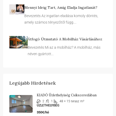
Mennyi Ideig Tart, Amíg Eladja Ingatlanát?
Bevezetés Az ingatlan eladása komoly döntés,
amely számos tényezőtől függ....
Átfogó Útmutató A Mobilház Vásárlásához
Bevezetés Mi az a mobilház? A mobilház, más
néven gyártott...
Legújabb Hirdetések
KIADÓ Üzlethelyiség Csíkszeredában
2
1
48 + 15 terasz
m²
ÜZLETHELYISÉG
350€/hó