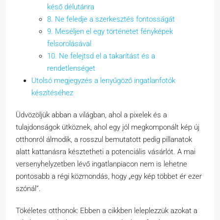
késő délutánra
8. Ne feledje a szerkesztés fontosságát
9. Meséljen el egy történetet fényképek
felsorolásával
10. Ne felejtsd el a takarítást és a
rendetlenséget
Utolsó megjegyzés a lenyűgöző ingatlanfotók
készítéséhez
Üdvözöljük abban a világban, ahol a pixelek és a
tulajdonságok ütköznek, ahol egy jól megkomponált kép új
otthonról álmodik, a rosszul bemutatott pedig pillanatok
alatt kattanásra késztetheti a potenciális vásárlót. A mai
versenyhelyzetben lévő ingatlanpiacon nem is lehetne
pontosabb a régi közmondás, hogy „egy kép többet ér ezer
szónál”.
Tökéletes otthonok: Ebben a cikkben leleplezzük azokat a