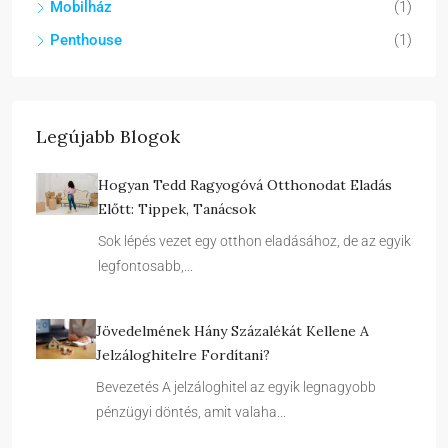
Mobilház
(1)
Penthouse
(1)
Legújabb Blogok
Hogyan Tedd Ragyogóvá Otthonodat Eladás
Előtt: Tippek, Tanácsok
Sok lépés vezet egy otthon eladásához, de az egyik
legfontosabb,...
Jövedelmének Hány Százalékát Kellene A
Jelzáloghitelre Fordítani?
Bevezetés A jelzáloghitel az egyik legnagyobb
pénzügyi döntés, amit valaha...