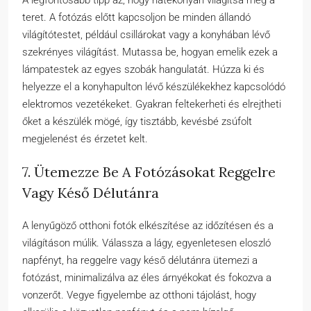
A legfontosabb tipp az, hogy hatékonyan világítsa meg a
teret. A fotózás előtt kapcsoljon be minden állandó
világítótestet, például csillárokat vagy a konyhában lévő
szekrényes világítást. Mutassa be, hogyan emelik ezek a
lámpatestek az egyes szobák hangulatát. Húzza ki és
helyezze el a konyhapulton lévő készülékekhez kapcsolódó
elektromos vezetékeket. Gyakran feltekerheti és elrejtheti
őket a készülék mögé, így tisztább, kevésbé zsúfolt
megjelenést és érzetet kelt.
7. Ütemezze Be A Fotózásokat Reggelre
Vagy Késő Délutánra
A lenyűgöző otthoni fotók elkészítése az időzítésen és a
világításon múlik. Válassza a lágy, egyenletesen eloszló
napfényt, ha reggelre vagy késő délutánra ütemezi a
fotózást, minimalizálva az éles árnyékokat és fokozva a
vonzerőt. Vegye figyelembe az otthoni tájolást, hogy