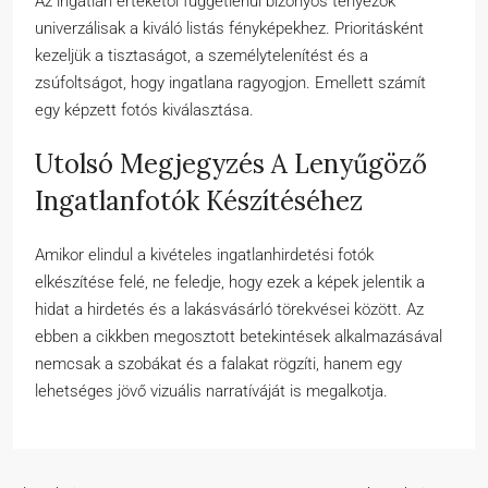
Az ingatlan értékétől függetlenül bizonyos tényezők
univerzálisak a kiváló listás fényképekhez. Prioritásként
kezeljük a tisztaságot, a személytelenítést és a
zsúfoltságot, hogy ingatlana ragyogjon. Emellett számít
egy képzett fotós kiválasztása.
Utolsó Megjegyzés A Lenyűgöző
Ingatlanfotók Készítéséhez
Amikor elindul a kivételes ingatlanhirdetési fotók
elkészítése felé, ne feledje, hogy ezek a képek jelentik a
hidat a hirdetés és a lakásvásárló törekvései között. Az
ebben a cikkben megosztott betekintések alkalmazásával
nemcsak a szobákat és a falakat rögzíti, hanem egy
lehetséges jövő vizuális narratíváját is megalkotja.