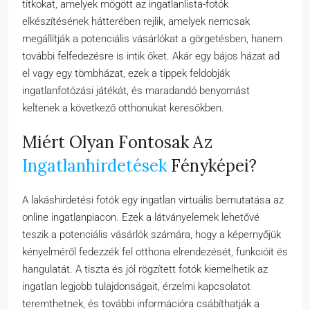
titkokat, amelyek mögött az ingatlanlista-fotók
elkészítésének hátterében rejlik, amelyek nemcsak
megállítják a potenciális vásárlókat a görgetésben, hanem
további felfedezésre is intik őket. Akár egy bájos házat ad
el vagy egy tömbházat, ezek a tippek feldobják
ingatlanfotózási játékát, és maradandó benyomást
keltenek a következő otthonukat keresőkben.
Miért Olyan Fontosak Az
Ingatlanhirdetések
Fényképei?
A lakáshirdetési fotók egy ingatlan virtuális bemutatása az
online ingatlanpiacon. Ezek a látványelemek lehetővé
teszik a potenciális vásárlók számára, hogy a képernyőjük
kényelméről fedezzék fel otthona elrendezését, funkcióit és
hangulatát. A tiszta és jól rögzített fotók kiemelhetik az
ingatlan legjobb tulajdonságait, érzelmi kapcsolatot
teremthetnek, és további információra csábíthatják a