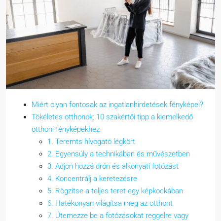
Miért olyan fontosak az ingatlanhirdetések fényképei?
Tökéletes otthonok: 10 szakértői tipp a kiemelkedő
otthoni fényképekhez
1. Teremts hívogató légkört
2. Egyensúly a technikában és művészetben
3. Adjon hozzá drón és alkonyati fotózást
4. Koncentrálj a keretezésre
5. Rögzítse a teljes teret egy képkockában
6. Hatékonyan világítsa meg az otthont
7. Ütemezze be a fotózásokat reggelre vagy