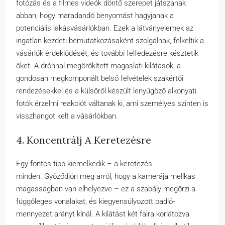
fotózás és a filmes videók döntő szerepet játszanak
abban, hogy maradandó benyomást hagyjanak a
potenciális lakásvásárlókban. Ezek a látványelemek az
ingatlan kezdeti bemutatkozásaként szolgálnak, felkeltik a
vásárlók érdeklődését, és további felfedezésre késztetik
őket. A drónnal megörökített magaslati kilátások, a
gondosan megkomponált belső felvételek szakértői
rendezésekkel és a külsőről készült lenyűgöző alkonyati
fotók érzelmi reakciót váltanak ki, ami személyes szinten is
visszhangot kelt a vásárlókban.
4. Koncentrálj A Keretezésre
Egy fontos tipp kiemelkedik – a keretezés
minden. Győződjön meg arról, hogy a kamerája mellkas
magasságban van elhelyezve – ez a szabály megőrzi a
függőleges vonalakat, és kiegyensúlyozott padló-
mennyezet arányt kínál. A kilátást két falra korlátozva