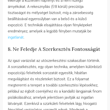
elkerülje a közvetlen napfényt és a nem hízelgő
árnyékokat. A rekesznyílás (f/8 körüli) precíziója
tisztaságot és mélységet biztosít, míg a zársebesség
beállításával egyensúlyban van a belső és a külső
expozíció. E technikák elsajátítása olyan fényképeket
eredményez, amelyek a legjobb fényben mutatják be
ingatlanát
.
8. Ne Feledje A Szerkesztés Fontosságát
Az igazi varázslat az utószerkesztési szakaszban történik.
A sorozatkészítés, egy olyan technika, amelyben különböző
expozíciójú felvételek sorozatát egyesítik, hibátlan
megvilágítást és részleteket biztosít. Ez a folyamat
megteremti a terepet a további szerkesztési lépésekhez,
például az égbolt cseréjéhez és a kandalló lángjainak finom
pislákolásához, amelyek jelentősen javítják az ingatlan
látványát. Ezenkívül a szürkületi felvételek lágy, hívogató
fényükkel varázslatos vonzerőt adnak. Mindezek a