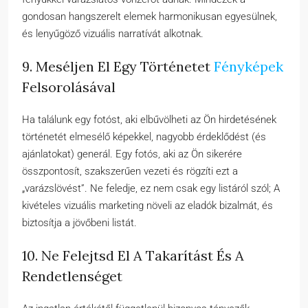
gondosan hangszerelt elemek harmonikusan egyesülnek,
és lenyűgöző vizuális narratívát alkotnak.
9. Meséljen El Egy Történetet
Fényképek
Felsorolásával
Ha találunk egy fotóst, aki elbűvölheti az Ön hirdetésének
történetét elmesélő képekkel, nagyobb érdeklődést (és
ajánlatokat) generál. Egy fotós, aki az Ön sikerére
összpontosít, szakszerűen vezeti és rögzíti ezt a
„varázslövést”. Ne feledje, ez nem csak egy listáról szól; A
kivételes vizuális marketing növeli az eladók bizalmát, és
biztosítja a jövőbeni listát.
10. Ne Felejtsd El A Takarítást És A
Rendetlenséget