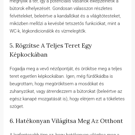
megnyílik a tér, így a potenciális vásárlók elképzelhetik a
bútorok elhelyezését. Gondosan válasszon részletes
felvételeket, beleértve a kandallókat és a világítótesteket,
miközben mellőzi a kevésbé tetszetős funkciókat, mint a
WC-k, légkondicionálók és vízmelegítők.
5. Rögzítse A Teljes Teret Egy
Képkockában
Fogadja meg a vevő nézőpontját, és örökítse meg a teljes
teret egyetlen képkockában. Igen, még fürdőkádba is
beugrottam, hogy megörökítsem a mosdókat és
zuhanyzókat, vagy átrendezzem a bútorokat (beleértve az
egész kanapé mozgatását is), hogy elérjem ezt a tökéletes
szöget.
6. Hatékonyan Világítsa Meg Az Otthont