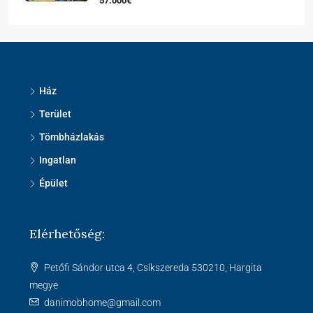
57.000€
Ház
Terület
Tömbházlakás
Ingatlan
Épület
Elérhetőség:
Petőfi Sándor utca 4, Csíkszereda 530210, Hargita
megye
danimobhome@gmail.com