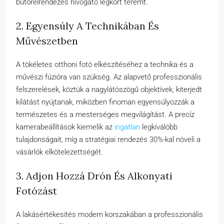
bútorelrendezés hívogató légkört teremt.
2. Egyensúly A Technikában És
Művészetben
A tökéletes otthoni fotó elkészítéséhez a technika és a
művészi fúzióra van szükség. Az alapvető professzionális
felszerelések, köztük a nagylátószögű objektívek, kiterjedt
kilátást nyújtanak, miközben finoman egyensúlyozzák a
természetes és a mesterséges megvilágítást. A precíz
kamerabeállítások kiemelik az
ingatlan
legkiválóbb
tulajdonságait, míg a stratégiai rendezés 30%-kal növeli a
vásárlók elkötelezettségét.
3. Adjon Hozzá Drón És Alkonyati
Fotózást
A lakásértékesítés modern korszakában a professzionális