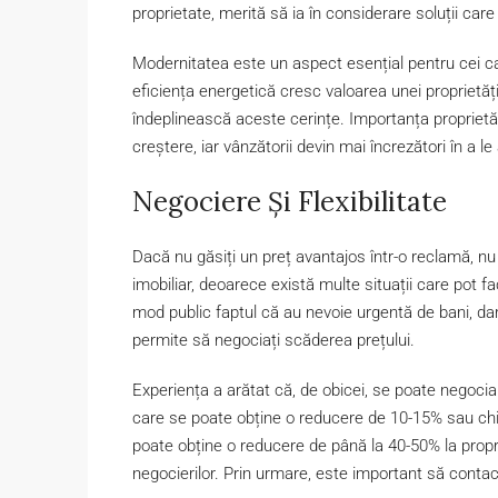
proprietate, merită să ia în considerare soluții car
Modernitatea este un aspect esențial pentru cei ca
eficiența energetică cresc valoarea unei proprietă
îndeplinească aceste cerințe. Importanța proprietăț
creștere, iar vânzătorii devin mai încrezători în a le
Negociere Și Flexibilitate
Dacă nu găsiți un preț avantajos într-o reclamă, nu 
imobiliar, deoarece există multe situații care pot fa
mod public faptul că au nevoie urgentă de bani, dar
permite să negociați scăderea prețului.
Experiența a arătat că, de obicei, se poate negocia o
care se poate obține o reducere de 10-15% sau chia
poate obține o reducere de până la 40-50% la proprie
negocierilor. Prin urmare, este important să contact