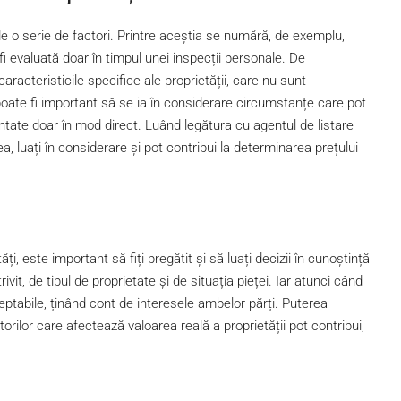
de o serie de factori. Printre aceștia se numără, de exemplu,
 fi evaluată doar în timpul unei inspecții personale. De
racteristicile specifice ale proprietății, care nu sunt
oate fi important să se ia în considerare circumstanțe care pot
entate doar în mod direct. Luând legătura cu agentul de listare
a, luați în considerare și pot contribui la determinarea prețului
ăți, este important să fiți pregătit și să luați decizii în cunoștință
it, de tipul de proprietate și de situația pieței. Iar atunci când
ceptabile, ținând cont de interesele ambelor părți. Puterea
actorilor care afectează valoarea reală a proprietății pot contribui,