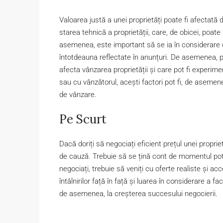
Valoarea justă a unei proprietăți poate fi afectată 
starea tehnică a proprietății, care, de obicei, poate
asemenea, este important să se ia în considerare ca
întotdeauna reflectate în anunțuri. De asemenea, p
afecta vânzarea proprietății și care pot fi experim
sau cu vânzătorul, acești factori pot fi, de asemene
de vânzare.
Pe Scurt
Dacă doriți să negociați eficient prețul unei propriet
de cauză. Trebuie să se țină cont de momentul potriv
negociați, trebuie să veniți cu oferte realiste și ac
întâlnirilor față în față și luarea în considerare a f
de asemenea, la creșterea succesului negocierii.