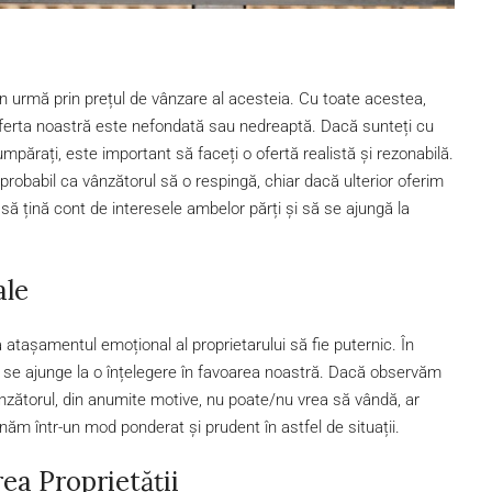
din urmă prin prețul de vânzare al acesteia. Cu toate acestea,
ferta noastră este nefondată sau nedreaptă. Dacă sunteți cu
umpărați, este important să faceți o ofertă realistă și rezonabilă.
robabil ca vânzătorul să o respingă, chiar dacă ulterior oferim
ă țină cont de interesele ambelor părți și să se ajungă la
ale
 atașamentul emoțional al proprietarului să fie puternic. În
 a se ajunge la o înțelegere în favoarea noastră. Dacă observăm
ânzătorul, din anumite motive, nu poate/nu vrea să vândă, ar
năm într-un mod ponderat și prudent în astfel de situații.
ea Proprietății