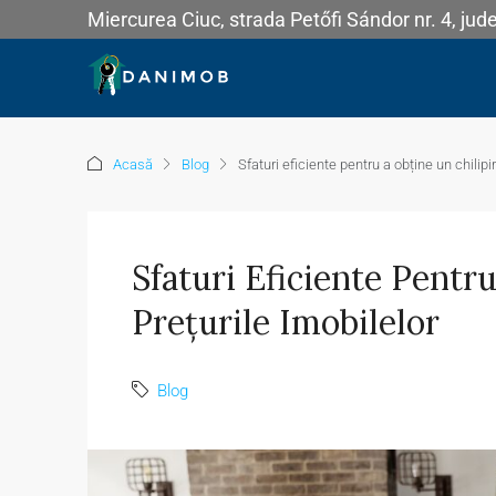
Miercurea Ciuc, strada Petőfi Sándor nr. 4, jud
Acasă
Blog
Sfaturi eficiente pentru a obține un chilipir
Sfaturi Eficiente Pentr
Prețurile Imobilelor
Blog