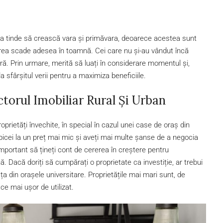
rea tinde să crească vara și primăvara, deoarece acestea sunt
rea scade adesea în toamnă. Cei care nu și-au vândut încă
ară. Prin urmare, merită să luați în considerare momentul și,
la sfârșitul verii pentru a maximiza beneficiile.
ctorul Imobiliar Rural Și Urban
oprietăți învechite, în special în cazul unei case de oraș din
obicei la un preț mai mic și aveți mai multe șanse de a negocia
ortant să țineți cont de cererea în creștere pentru
ă. Dacă doriți să cumpărați o proprietate ca investiție, ar trebui
iața din orașele universitare. Proprietățile mai mari sunt, de
ce mai ușor de utilizat.