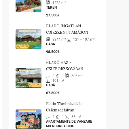
1278
m²
TEREN
27.500€
ELADÓ INGATLAN
CSÍKSZENTTAMÁSON
131 + 107
m²
3944
m²
CASĂ
98.500€
ELADÓ HÁZ –
CSÍKBORZSOVÁBAN
3
1
606
m²
101
m²
CASĂ
67.500€
Eladó Tömbházlakás
Csíkmadéfalván
2
1
66
m²
APARTAMENTE DE VANZARE
MIERCUREA CIUC