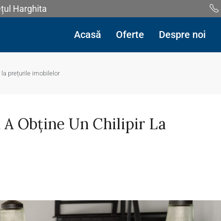
ețul Harghita
Acasă
Oferte
Despre noi
 la prețurile imobilelor
u A Obține Un Chilipir La