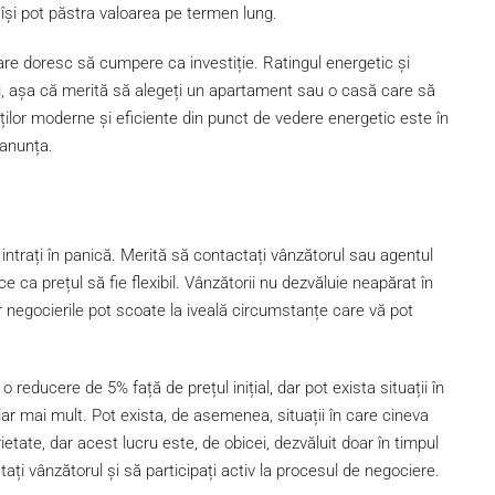
e își pot păstra valoarea pe termen lung.
re doresc să cumpere ca investiție. Ratingul energetic și
ți, așa că merită să alegeți un apartament sau o casă care să
ilor moderne și eficiente din punct de vedere energetic este în
 anunța.
intrați în panică. Merită să contactați vânzătorul sau agentul
ce ca prețul să fie flexibil. Vânzătorii nu dezvăluie neapărat în
 negocierile pot scoate la iveală circumstanțe care vă pot
 reducere de 5% față de prețul inițial, dar pot exista situații în
r mai mult. Pot exista, de asemenea, situații în care cineva
tate, dar acest lucru este, de obicei, dezvăluit doar în timpul
ați vânzătorul și să participați activ la procesul de negociere.