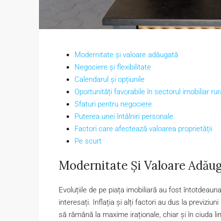
Modernitate și valoare adăugată
Negociere și flexibilitate
Calendarul și opțiunile
Oportunități favorabile în sectorul imobiliar rur
Sfaturi pentru negociere
Puterea unei întâlniri personale
Factori care afectează valoarea proprietății
Pe scurt
Modernitate Și Valoare Adău
Evoluțiile de pe piața imobiliară au fost întotdeau
interesați. Inflația și alți factori au dus la previziu
să rămână la maxime iraționale, chiar și în ciuda l