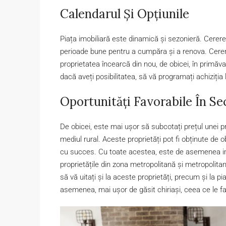
Calendarul Și Opțiunile
Piața imobiliară este dinamică și sezonieră. Cere
perioade bune pentru a cumpăra și a renova. Cere
proprietatea încearcă din nou, de obicei, în primăv
dacă aveți posibilitatea, să vă programați achiziția 
Oportunități Favorabile În Se
De obicei, este mai ușor să subcotați prețul unei pr
mediul rural. Aceste proprietăți pot fi obținute de 
cu succes. Cu toate acestea, este de asemenea imp
proprietățile din zona metropolitană și metropolitan
să vă uitați și la aceste proprietăți, precum și la p
asemenea, mai ușor de găsit chiriași, ceea ce le fa