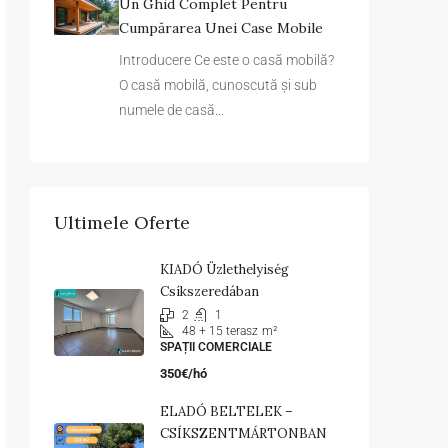
Un Ghid Complet Pentru
Cumpărarea Unei Case Mobile
Introducere Ce este o casă mobilă?
O casă mobilă, cunoscută și sub
numele de casă...
Ultimele Oferte
KIADÓ Üzlethelyiség
Csíkszeredában
2
1
48 + 15 terasz
m²
SPAȚII COMERCIALE
350€/hó
ELADÓ BELTELEK –
CSÍKSZENTMÁRTONBAN